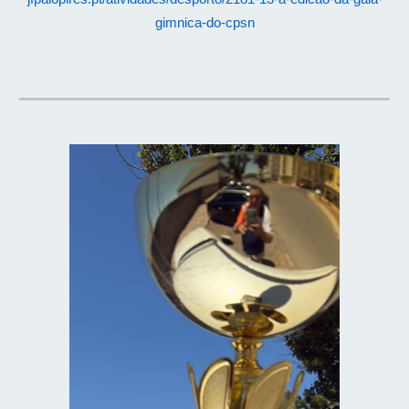
gimnica-do-cpsn