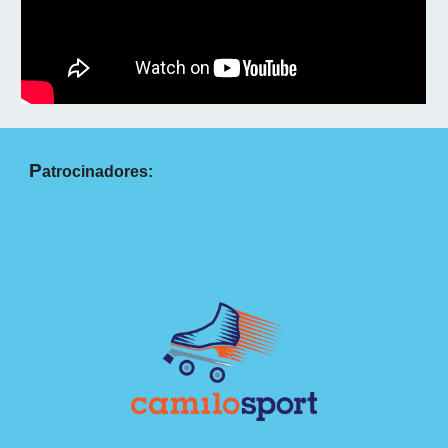
P
atrocinadores: