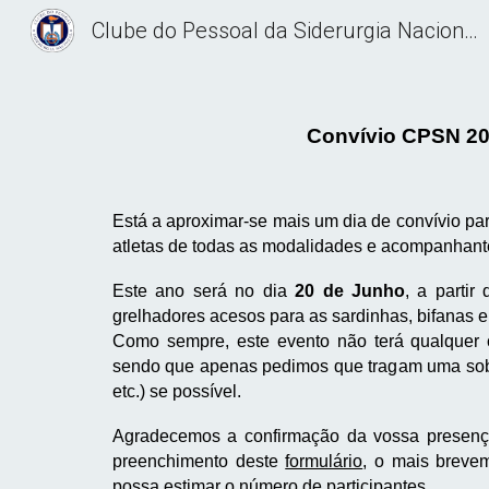
Clube do Pessoal da Siderurgia Nacional
Sk
Convívio CPSN 2
Está a aproximar-se mais um dia de convívio pa
atletas de todas as modalidades e acompanhant
Este ano será no dia
20 de Junho
, a partir
grelhadores acesos para as sardinhas, bifanas 
Como sempre, este evento não terá qualquer c
sendo que apenas pedimos que tragam uma sobr
etc.) se possível.
Agradecemos a confirmação da vossa presen
preenchimento deste
formulário
, o mais breve
possa estimar o número de participantes.