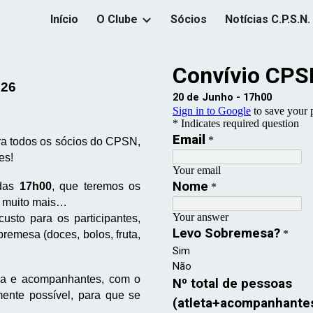
Início
O Clube
Sócios
Notícias C.P.S.N.
ip to main content
Skip to navigat
026
ra todos os sócios
do CPSN
,
es!
 das
17h00
, que teremos os
e muito mais…
usto para os participantes,
emesa (doces, bolos, fruta,
ça e acompanhantes, com o
mente possível, para que se