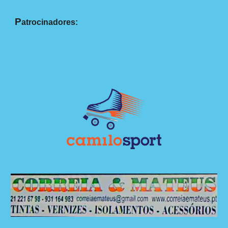
P
atrocinadores: